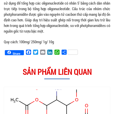
sử dụng để tổng hợp các oligonucleotide có nhãn 5′ bằng cách dán nhãn
trực tiếp trong bộ tổng hợp oligonucleotide. Cấu trúc của nhóm chức
photphoramidite được gắn vào nguyên tử cacbon thứ cấp mang lại độ ổn
định cao hơn. Giúp duy trì hiệu suất ghép nối trong thời gian lưu trữ lâu
hơn trong quá trình tổng hợp oligonucleotide, so với photphoramidites có
nguồn gốc từ rượu bậc một.
Quy cách: 100mg/ 250mg/ 1g/ 10g
Facebook
Twitter
Email
LinkedIn
WhatsApp
Share
Share
SẢN PHẨM LIÊN QUAN