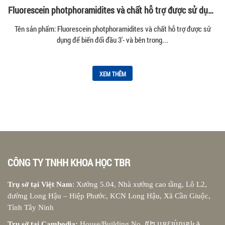
Fluorescein photphoramidites và chất hỗ trợ được sử dụng
để biến đổi đầu 3′- và bên trong đầu 5′ của oligonucleotide.
Tên sản phẩm: Fluorescein photphoramidites và chất hỗ trợ được sử
dụng để biến đổi đầu 3'- và bên trong...
XEM THÊM
CÔNG TY TNHH KHOA HỌC TBR
Trụ sở tại Việt Nam
: Xưởng 5.04, Nhà xưởng cao tầng, Lô L2,
đường Long Hậu – Hiệp Phước, KCN Long Hậu, Xã Cần Giuộc,
Tỉnh Tây Ninh
Trụ sở tại Cambodia:
House/Building No. ៥២ បនƐប់េលខ៤A,