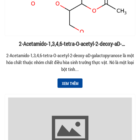
2-Acetamido-1,3,4,6-tetra-O-acetyl-2-deoxy-aD-
galactopyranose, BIOSYNTH (MA08854)
2-Acetamido-1,3,4,6-tetra-O-acetyl-2-deoxy-aD-galactopyranose là một
hóa chất thuộc nhóm chất điều hòa sinh trưởng thực vật. Nó là một loại
bột tinh...
XEM THÊM