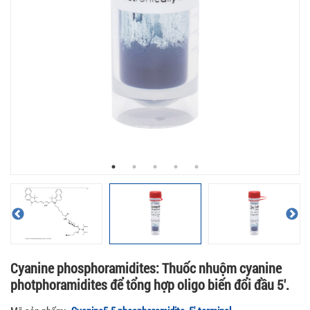
Cyanine phosphoramidites: Thuốc nhuộm cyanine
photphoramidites để tổng hợp oligo biến đổi đầu 5′.