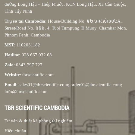
đường Long Hậu – Hiệp Phước, KCN Long Hậu, Xã Cần Giuộc,
Tỉnh Tây Ninh
Trụ sở tại Cambodia:
House/Building No. ៥២ បនƐប់េលខ៤A,
Street/Road No. ៤៥៦, 4, Tuol Tumpung Ti Muoy, Chamkar Mon,
Phnom Penh, Cambodia
MST
: 1102031182
Hotline:
028 667 032 68
Zalo
: 0343 797 727
Website
: tbrscientific.com
Email
: sales01@tbrscientific.com; order01@tbrscientific.com;
info@tbrscientific.com
TBR SCIENTIFIC CAMBODIA
Tư vấn & thiết kế phòng thí nghiệm
Hiệu chuẩn