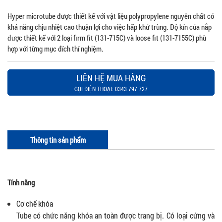
Hyper microtube được thiết kế với vật liệu polypropylene nguyên chất có
khả năng chịu nhiệt cao thuận lợi cho việc hấp khử trùng. Độ kín của nắp
được thiết kế với 2 loại firm fit (131-715C) và loose fit (131-7155C) phù
hợp với từng mục đích thí nghiệm.
LIÊN HỆ MUA HÀNG
GỌI ĐIỆN THOẠI: 0343 797 727
Thông tin sản phẩm
Tính năng
Cơ chế khóa
Tube có chức năng khóa an toàn được trang bị. Có loại cứng và