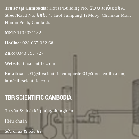
Trụ sở tại Cambodia:
House/Building No. ៥២ បនƐប់េលខ៤A,
Street/Road No. ៤៥៦, 4, Tuol Tumpung Ti Muoy, Chamkar Mon,
Phnom Penh, Cambodia
MST
: 1102031182
Hotline:
028 667 032 68
Zalo
: 0343 797 727
Website
: tbrscientific.com
Email
: sales01@tbrscientific.com; order01@tbrscientific.com;
info@tbrscientific.com
TBR SCIENTIFIC CAMBODIA
Tư vấn & thiết kế phòng thí nghiệm
Hiệu chuẩn
Sửa chữa & bảo trì