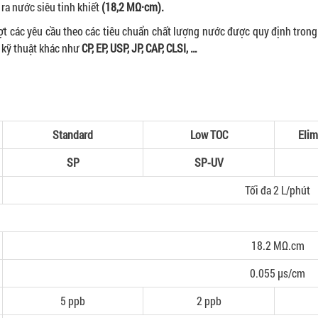
 ra nước siêu tinh khiết
(18,2 MΩ·cm).
ợt các yêu cầu theo các tiêu chuẩn chất lượng nước được quy định tron
 kỹ thuật khác như
CP, EP, USP, JP, CAP, CLSI, …
Standard
Low TOC
Elim
SP
SP-UV
Tối đa 2 L/phút
18.2 MΩ.cm
0.055 μs/cm
5 ppb
2 ppb