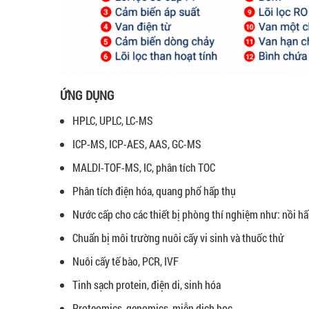
ỨNG DỤNG
HPLC, UPLC, LC-MS
ICP-MS, ICP-AES, AAS, GC-MS
MALDI-TOF-MS, IC, phân tích TOC
Phân tích điện hóa, quang phổ hấp thụ
Nước cấp cho các thiết bị phòng thí nghiệm như: nồi hấp
Chuẩn bị môi trường nuôi cấy vi sinh và thuốc thử
Nuôi cấy tế bào, PCR, IVF
Tinh sạch protein, điện di, sinh hóa
Proteomics, genomics, miễn dịch học