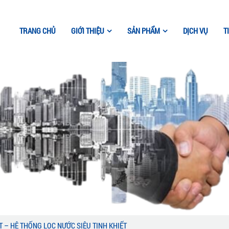
TRANG CHỦ
GIỚI THIỆU
SẢN PHẨM
DỊCH VỤ
T
 – HỆ THỐNG LỌC NƯỚC SIÊU TINH KHIẾT