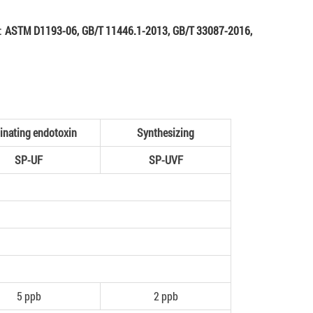
g:
ASTM D1193-06, GB/T 11446.1-2013, GB/T 33087-2016,
inating endotoxin
Synthesizing
SP-UF
SP-UVF
5 ppb
2 ppb