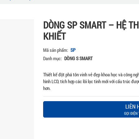
DÒNG SP SMART – HỆ TH
KHIẾT
Mã sản phẩm:
SP
Danh mục:
DÒNG S SMART
Thiết kế đột phá tôn vinh vẻ đẹp khoa học và công n
hình LCD, tích hợp các lõi lọc tinh mới với cấu trúc đư
hơn.
LIÊN 
GỌI ĐIỆN 