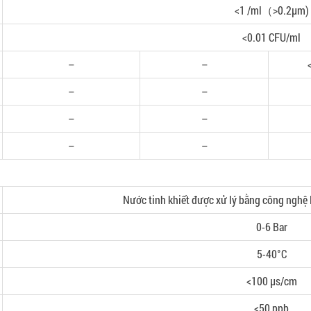
<1 /ml（>0.2μm)
<0.01 CFU/ml
–
–
–
–
–
–
–
–
Nước tinh khiết được xử lý bằng công nghệ
0-6 Bar
5-40°C
<100 μs/cm
<50 ppb