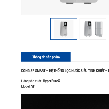
Thông tin sản phẩm
DÒNG SP SMART – HỆ THỐNG LỌC NƯỚC SIÊU TINH KHIẾT – N
Hãng sản xuất:
HyperPureX
Model:
SP
Trình
chơi
Video