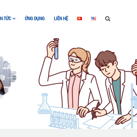
IN TỨC
ỨNG DỤNG
LIÊN HỆ