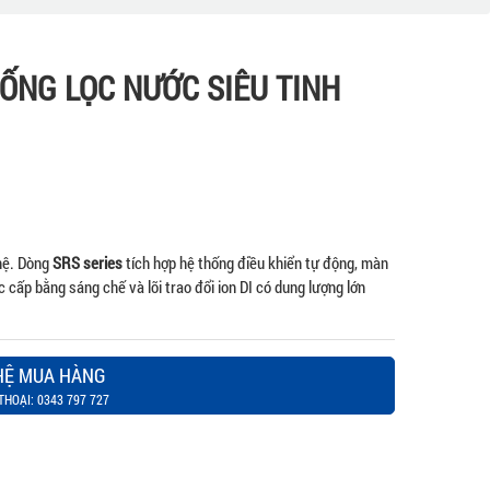
ỐNG LỌC NƯỚC SIÊU TINH
ghệ. Dòng
SRS series
tích hợp hệ thống điều khiển tự động, màn
ợc cấp bằng sáng chế và lõi trao đổi ion DI có dung lượng lớn
HỆ MUA HÀNG
THOẠI: 0343 797 727