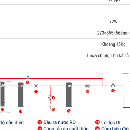
72W
273×555×568mm
Khoảng 16Kg
1 máy chính, 1 bộ tất cả 