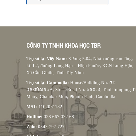
CÔNG TY TNHH KHOA HỌC TBR
Trụ sở tại Việt Nam
: Xưởng 5.04, Nhà xưởng cao tầng,
Lô L2, đường Long Hậu – Hiệp Phước, KCN Long Hậu,
Xã Cần Giuộc, Tỉnh Tây Ninh
Trụ sở tại Cambodia:
House/Building No. ៥២
បនƐប់េលខ៤A, Street/Road No. ៤៥៦, 4, Tuol Tumpung Ti
Muoy, Chamkar Mon, Phnom Penh, Cambodia
MST
: 1102031182
Hotline:
028 667 032 68
Zalo
: 0343 797 727