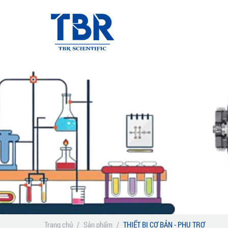
Trang chủ
/
Sản phẩm
/
THIẾT BỊ CƠ BẢN - PHỤ TRỢ