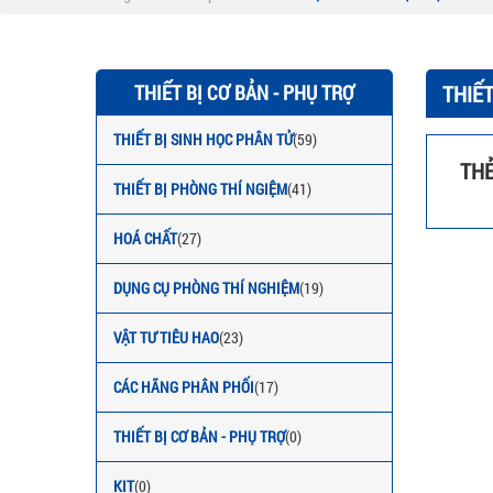
THIẾT BỊ CƠ BẢN - PHỤ TRỢ
THIẾT
THIẾT BỊ SINH HỌC PHÂN TỬ
(59)
THẺ
THIẾT BỊ PHÒNG THÍ NGIỆM
(41)
HOÁ CHẤT
(27)
DỤNG CỤ PHÒNG THÍ NGHIỆM
(19)
VẬT TƯ TIÊU HAO
(23)
CÁC HÃNG PHÂN PHỐI
(17)
THIẾT BỊ CƠ BẢN - PHỤ TRỢ
(0)
KIT
(0)