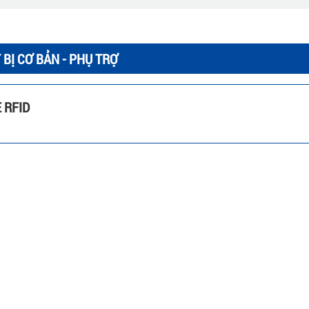
 BỊ CƠ BẢN - PHỤ TRỢ
 RFID