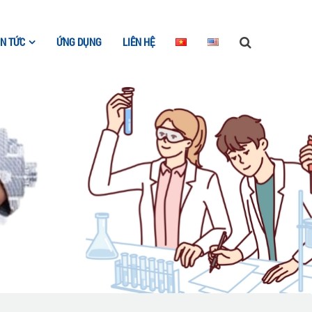
IN TỨC
ỨNG DỤNG
LIÊN HỆ