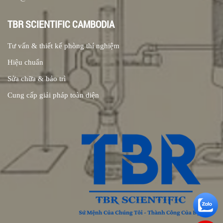
TBR SCIENTIFIC CAMBODIA
Tư vấn & thiết kế phòng thí nghiệm
Hiệu chuẩn
Sửa chữa & bảo trì
Cung cấp giải pháp toàn diện