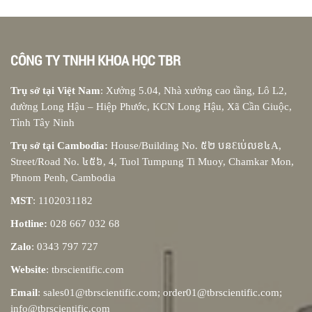
CÔNG TY TNHH KHOA HỌC TBR
Trụ sở tại Việt Nam
: Xưởng 5.04, Nhà xưởng cao tầng, Lô L2,
đường Long Hậu – Hiệp Phước, KCN Long Hậu, Xã Cần Giuộc,
Tỉnh Tây Ninh
Trụ sở tại Cambodia:
House/Building No. ៥២ បនƐប់េលខ៤A,
Street/Road No. ៤៥៦, 4, Tuol Tumpung Ti Muoy, Chamkar Mon,
Phnom Penh, Cambodia
MST
: 1102031182
Hotline:
028 667 032 68
Zalo
: 0343 797 727
Website
: tbrscientific.com
Email
: sales01@tbrscientific.com; order01@tbrscientific.com;
info@tbrscientific.com