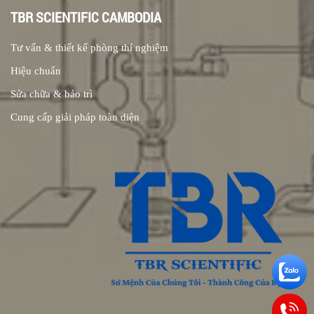
TBR SCIENTIFIC CAMBODIA
Tư vấn & thiết kế phòng thí nghiệm
Hiệu chuẩn
Sửa chữa & bảo trì
Cung cấp giải pháp toàn diện