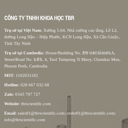
CÔNG TY TNHH KHOA HỌC TBR
Trụ sở tại Việt Nam
: Xưởng 5.04, Nhà xưởng cao tầng, Lô L2,
đường Long Hậu – Hiệp Phước, KCN Long Hậu, Xã Cần Giuộc,
Tỉnh Tây Ninh
Trụ sở tại Cambodia:
House/Building No. ៥២ បនƐប់េលខ៤A,
Street/Road No. ៤៥៦, 4, Tuol Tumpung Ti Muoy, Chamkar Mon,
Phnom Penh, Cambodia
MST
: 1102031182
Hotline:
028 667 032 68
Zalo
: 0343 797 727
Website
: tbrscientific.com
Email
: sales01@tbrscientific.com; order01@tbrscientific.com;
info@tbrscientific.com