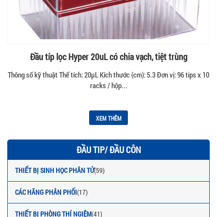
Đầu típ lọc Hyper 20uL có chia vạch, tiệt trùng
Thông số kỹ thuật Thể tích: 20µL Kích thước (cm): 5.3 Đơn vị: 96 tips x 10
racks / hộp...
XEM THÊM
ĐẦU TIP/ ĐẦU CÔN
THIẾT BỊ SINH HỌC PHÂN TỬ
(59)
CÁC HÃNG PHÂN PHỐI
(17)
THIẾT BỊ PHÒNG THÍ NGIỆM
(41)