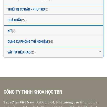
THIẾT BỊ CƠ BẢN - PHỤ TRỢ
(0)
HOÁ CHẤT
(27)
KIT
(0)
DỤNG CỤ PHÒNG THÍ NGHIỆM
(19)
VẬT TƯ TIÊU HAO
(23)
CÔNG TY TNHH KHOA HỌC TBR
Trụ sở tại Việt Nam
: Xưởng 5.04, Nhà xưởng cao tầng, Lô L2,