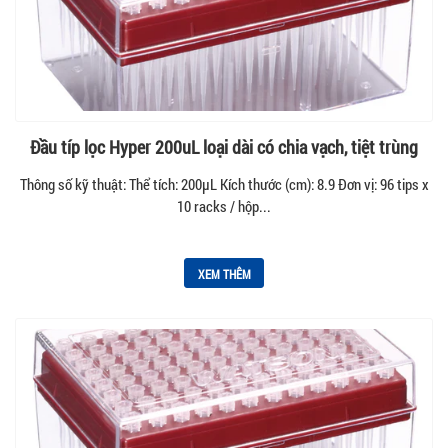
Đầu típ lọc Hyper 200uL loại dài có chia vạch, tiệt trùng
Thông số kỹ thuật: Thể tích: 200µL Kích thước (cm): 8.9 Đơn vị: 96 tips x
10 racks / hộp...
XEM THÊM