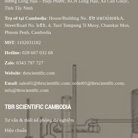
đường Long Hậu – Hiệp Phước, KCN Long Hậu, Xã Cần Giuộc,
Tỉnh Tây Ninh
Trụ sở tại Cambodia:
House/Building No. ៥២ បនƐប់េលខ៤A,
Street/Road No. ៤៥៦, 4, Tuol Tumpung Ti Muoy, Chamkar Mon,
Phnom Penh, Cambodia
MST
: 1102031182
Hotline:
028 667 032 68
Zalo
: 0343 797 727
Website
: tbrscientific.com
Email
: sales01@tbrscientific.com; order01@tbrscientific.com;
info@tbrscientific.com
TBR SCIENTIFIC CAMBODIA
Tư vấn & thiết kế phòng thí nghiệm
Hiệu chuẩn