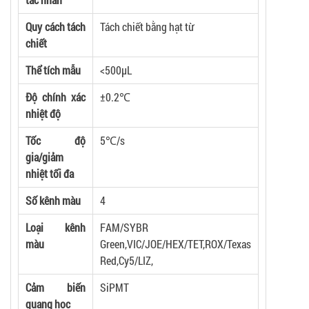
Quy cách tách
Tách chiết bằng hạt từ
chiết
Thể tích mẫu
<500µL
Độ chính xác
±0.2℃
nhiệt độ
Tốc độ
5℃/s
gia/giảm
nhiệt tối đa
Số kênh màu
4
Loại kênh
FAM/SYBR
màu
Green,VIC/JOE/HEX/TET,ROX/Texas
Red,Cy5/LIZ,
Cảm biến
SiPMT
quang học