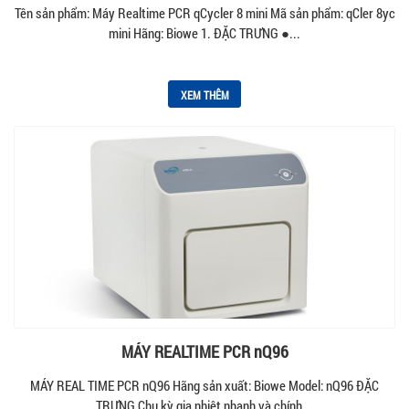
Tên sản phẩm: Máy Realtime PCR qCycler 8 mini Mã sản phẩm: qCler 8yc
mini Hãng: Biowe 1. ĐẶC TRƯNG ●...
XEM THÊM
MÁY REALTIME PCR nQ96
MÁY REAL TIME PCR nQ96 Hãng sản xuất: Biowe Model: nQ96 ĐẶC
TRƯNG Chu kỳ gia nhiệt nhanh và chính...