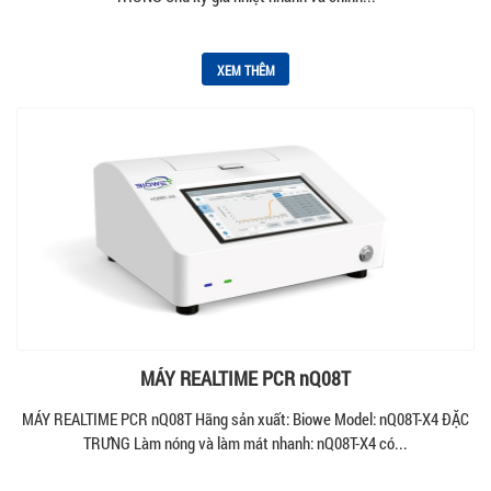
XEM THÊM
MÁY REALTIME PCR nQ08T
MÁY REALTIME PCR nQ08T Hãng sản xuất: Biowe Model: nQ08T-X4 ĐẶC
TRƯNG Làm nóng và làm mát nhanh: nQ08T-X4 có...