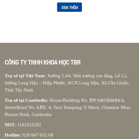
XEM THÊM
CÔNG TY TNHH KHOA HỌC TBR
Trụ sở tại Việt Nam
: Xưởng 5.04, Nhà xưởng cao tầng, Lô L2,
đường Long Hậu – Hiệp Phước, KCN Long Hậu, Xã Cần Giuộc,
Tỉnh Tây Ninh
Trụ sở tại Cambodia:
House/Building No. ៥២ បនƐប់េលខ៤A,
Street/Road No. ៤៥៦, 4, Tuol Tumpung Ti Muoy, Chamkar Mon,
Phnom Penh, Cambodia
MST
: 1102031182
Hotline:
028 667 032 68