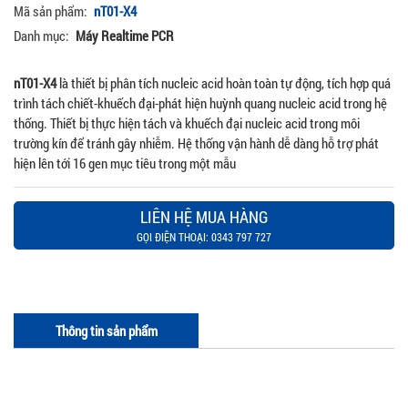
Mã sản phẩm:
nT01-X4
Danh mục:
Máy Realtime PCR
nT01-X4
là thiết bị phân tích nucleic acid hoàn toàn tự động, tích hợp quá
trình tách chiết-khuếch đại-phát hiện huỳnh quang nucleic acid trong hệ
thống. Thiết bị thực hiện tách và khuếch đại nucleic acid trong môi
trường kín để tránh gây nhiễm. Hệ thống vận hành dễ dàng hỗ trợ phát
hiện lên tới 16 gen mục tiêu trong một mẫu
LIÊN HỆ MUA HÀNG
GỌI ĐIỆN THOẠI: 0343 797 727
Thông tin sản phẩm