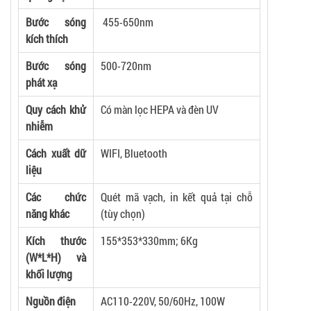
Bước sóng
455-650nm
kích thích
Bước sóng
500-720nm
phát xạ
Quy cách khử
Có màn lọc HEPA và đèn UV
nhiễm
Cách xuất dữ
WIFI, Bluetooth
liệu
Các chức
Quét mã vạch, in kết quả tại chỗ
năng khác
(tùy chọn)
Kích thước
155*353*330mm; 6Kg
(W*L*H) và
khối lượng
Nguồn điện
AC110-220V, 50/60Hz, 100W