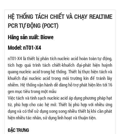
HỆ THỐNG TÁCH CHIẾT VÀ CHẠY REALTIME
PCR TỰ ĐỘNG (POCT)
Hãng sản xuất:
Biowe
Model: nT01-X4
nT01-X4 là thiết bị phân tích nucleic acid hoàn toàn tự động,
tích hợp quá trình tách chiết-khuếch đại-phát hiện huỳnh
quang nucleic acid trong hệ thống. Thiết bị thực hiện tách và
khuếch đại nucleic acid trong môi trường kín để tránh lây
nhiễm. Hệ thống vận hành dễ dàng hỗ trợ phát hiện lên tới 16
gen mục tiêu trong một mẫu
Việc tách và tinh sạch nucleic acid áp dụng phương pháp hạt
từ, phù hợp cho các hệ mở. Thiết bị phù hợp với nhiều ứng
dụng và có thể sử dụng song song nhiều thiết bị khi cần phát
hiện nhiều tác nhân, sử dụng linh hoạt và thuận tiện.
ĐẶC TRƯNG