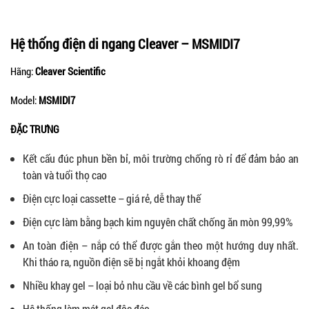
Hệ thống điện di ngang Cleaver –
MSMIDI7
Hãng:
Cleaver Scientific
Model:
MSMIDI7
ĐẶC TRƯNG
Kết cấu đúc phun bền bỉ, môi trường chống rò rỉ để đảm bảo an
toàn và tuổi thọ cao
Điện cực loại cassette – giá rẻ, dễ thay thế
Điện cực làm bằng bạch kim nguyên chất chống ăn mòn 99,99%
An toàn điện – nắp có thể được gắn theo một hướng duy nhất.
Khi tháo ra, nguồn điện sẽ bị ngắt khỏi khoang đệm
Nhiều khay gel – loại bỏ nhu cầu về các bình gel bổ sung
Hệ thống làm mát gel độc đáo