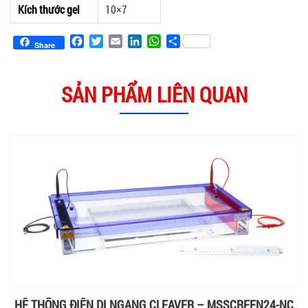
Kích thước gel
10×7
Facebook
Twitter
Email
LinkedIn
WhatsApp
Share
Share
SẢN PHẨM LIÊN QUAN
HỆ THỐNG ĐIỆN DI NGANG CLEAVER – MSSCREEN24-NC