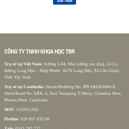
XEM THÊM
CÔNG TY TNHH KHOA HỌC TBR
Trụ sở tại Việt Nam
: Xưởng 5.04, Nhà xưởng cao tầng, Lô L2,
đường Long Hậu – Hiệp Phước, KCN Long Hậu, Xã Cần Giuộc,
Tỉnh Tây Ninh
Trụ sở tại Cambodia:
House/Building No. ៥២ បនƐប់េលខ៤A,
Street/Road No. ៤៥៦, 4, Tuol Tumpung Ti Muoy, Chamkar Mon,
Phnom Penh, Cambodia
MST
: 1102031182
Hotline:
028 667 032 68
Zalo
: 0343 797 727