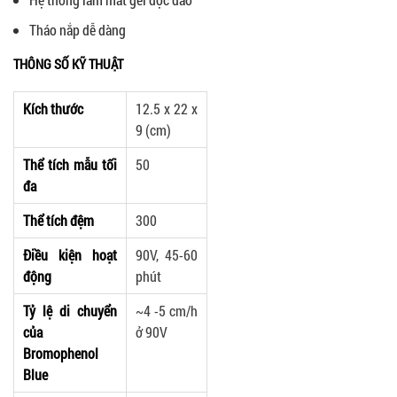
Tháo nắp dễ dàng
THÔNG SỐ KỸ THUẬT
Kích thước
12.5 x 22 x
9 (cm)
Thể tích mẫu tối
50
đa
Thể tích đệm
300
Điều kiện hoạt
90V, 45-60
động
phút
Tỷ lệ di chuyển
~4 -5 cm/h
của
ở 90V
Bromophenol
Blue