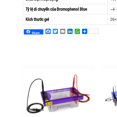
Tỷ lệ di chuyển của Bromophenol Blue
~4 
Kích thước gel
26×
Facebook
Twitter
Email
LinkedIn
WhatsApp
Share
Share