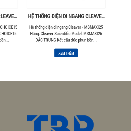
CLEAVER
HỆ THỐNG ĐIỆN DI NGANG CLEAVER
– MSMAXI25
MSCHOICE15
Hệ thống điện di ngang Cleaver - MSMAXI25
MSCHOICE15
Hãng: Cleaver Scientific Model: MSMAXI25
ền...
ĐẶC TRƯNG Kết cấu đúc phun bền...
XEM THÊM