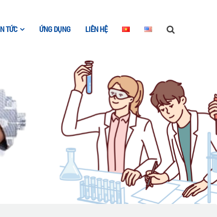
IN TỨC
ỨNG DỤNG
LIÊN HỆ