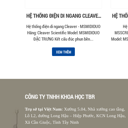
HỆ THỐNG ĐIỆN DI NGANG CLEAVER
HỆ THỐ
– MSMIDIDUO
Hệ thống điện di ngang Cleaver - MSMIDIDUO
Hệ 
Hãng: Cleaver Scientific Model: MSMIDIDUO
MSSCREE
ĐẶC TRƯNG Kết cấu đúc phun bền...
Model: M
XEM THÊM
CÔNG TY TNHH KHOA HỌC TBR
Trụ sở tại Việt Nam
: Xưởng 5.04, Nhà xưởng cao tầng,
Lô L2, đường Long Hậu – Hiệp Phước, KCN Long Hậu,
Xã Cần Giuộc, Tỉnh Tây Ninh