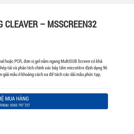
G CLEAVER – MSSCREEN32
onal hoặc PCR, đơn vị gel nằm ngang MultiSUB Screen có khả
hép tải và phân tích chính xác bảy tấm microtitre định dạng 96
ân giải mẫu ở khoảng cách xa để tách các dải mẫu phức tạp,
HỆ MUA HÀNG
THOẠI: 0343 797 727