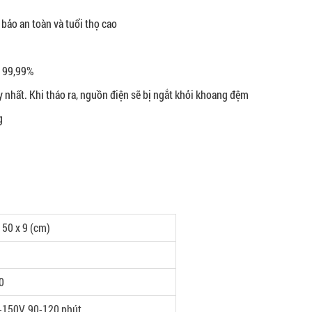
bảo an toàn và tuổi thọ cao
n 99,99%
 nhất. Khi tháo ra, nguồn điện sẽ bị ngắt khỏi khoang đệm
g
 50 x 9 (cm)
0
-150V, 90-120 phút