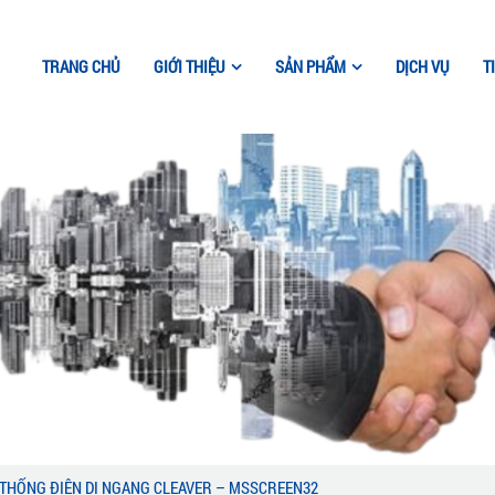
TRANG CHỦ
GIỚI THIỆU
SẢN PHẨM
DỊCH VỤ
T
 THỐNG ĐIỆN DI NGANG CLEAVER – MSSCREEN32