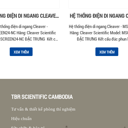
NG ĐIỆN DI NGANG CLEAVER
HỆ THỐNG ĐIỆN DI NGANG 
– MSSCREEN24-NC
– MSCHOICE15
thống điện di ngang Cleaver -
Hệ thống điện di ngang Cleaver - 
N24-NC Hãng: Cleaver Scientific
Hãng: Cleaver Scientific Model: 
SSCREEN24-NC ĐẶC TRƯNG Kết cấu
ĐẶC TRƯNG Kết cấu đúc phun b
đúc phun bền...
XEM THÊM
XEM THÊM
TBR SCIENTIFIC CAMBODIA
Tư vấn & thiết kế phòng thí nghiệm
Hiệu chuẩn
Sửa chữa & bảo trì