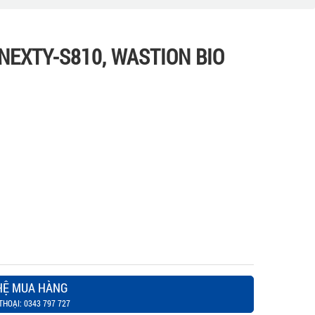
NEXTY-S810, WASTION BIO
HỆ MUA HÀNG
THOẠI: 0343 797 727