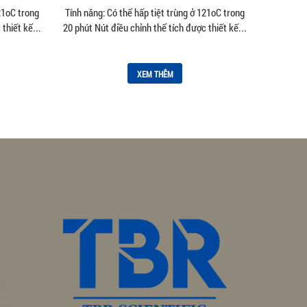
– 5000uL
121oC trong
Tính năng: Có thể hấp tiệt trùng ở 121oC trong
thiết kế...
20 phút Nút điều chỉnh thể tích được thiết kế...
XEM THÊM