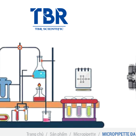
Trang chủ
/
Sản phẩm
/
Micropipette
/
MICROPIPETTE ĐA 