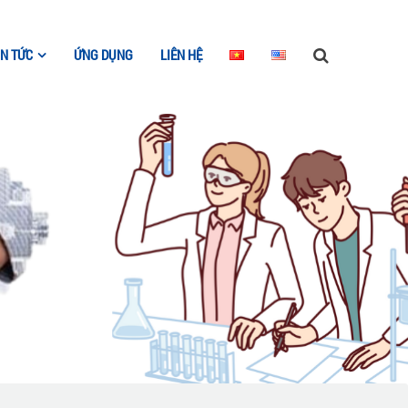
IN TỨC
ỨNG DỤNG
LIÊN HỆ