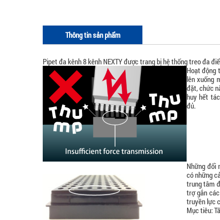
Thông tin sản phẩm
Pipet đa kênh 8 kênh NEXTY được trang bị hệ thống treo đa điểm 
Hoạt động 
lên xuống 
đặt, chức n
huy hết tác
đủ.
Những đổi 
có những cải
trung tâm đ
trợ gắn các
truyền lực 
Mục tiêu: T