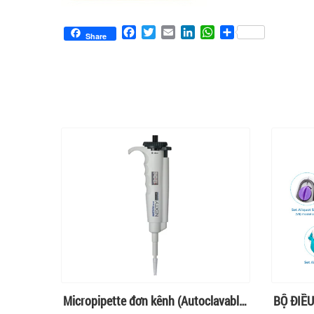
Facebook
Twitter
Email
LinkedIn
WhatsApp
Share
Share
Micropipette đơn kênh (Autoclavable)
BỘ ĐIỀU