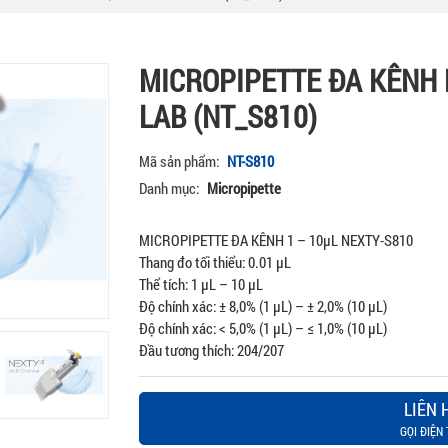
MICROPIPETTE ĐA KÊNH 
LAB (NT_S810)
Mã sản phẩm:
NT-S810
Danh mục:
Micropipette
MICROPIPETTE ĐA KÊNH 1 – 10µL NEXTY-S810
Thang đo tối thiểu: 0.01 µL
Thể tích: 1 µL – 10 µL
Độ chính xác: ± 8,0% (1 µL) – ± 2,0% (10 µL)
Độ chính xác: < 5,0% (1 µL) – ≤ 1,0% (10 µL)
Đầu tương thích: 204/207
LIÊN 
GỌI ĐIỆN 