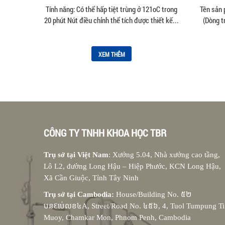
– 20uL
Tính năng: Có thể hấp tiệt trùng ở 121oC trong
Tên sản 
20 phút Nút điều chỉnh thể tích được thiết kế...
(Dòng t
XEM THÊM
CÔNG TY TNHH KHOA HỌC TBR
Trụ sở tại Việt Nam
: Xưởng 5.04, Nhà xưởng cao tầng,
Lô L2, đường Long Hậu – Hiệp Phước, KCN Long Hậu,
Xã Cần Giuộc, Tỉnh Tây Ninh
Trụ sở tại Cambodia:
House/Building No. ៥២
បនƐប់េលខ៤A, Street/Road No. ៤៥៦, 4, Tuol Tumpung Ti
Muoy, Chamkar Mon, Phnom Penh, Cambodia