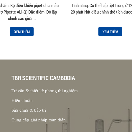
Q
– 10uL
phẩm: Bộ điều khiển pipet chia mẫu
Tính năng: Có thể hấp tiệt trùng ở 
rợ Pipette ALI-Q) Đặc điểm: Độ lặp
20 phút Nút điều chỉnh thể tích được 
chính xác giữa...
XEM THÊM
XEM THÊM
TBR SCIENTIFIC CAMBODIA
Tư vấn & thiết kế phòng thí nghiệm
Hiệu chuẩn
Sửa chữa & bảo trì
Cung cấp giải pháp toàn diện