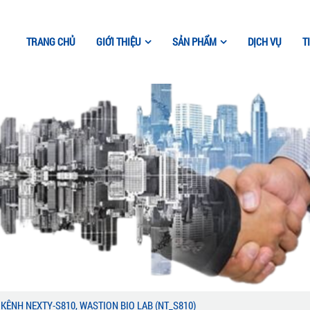
TRANG CHỦ
GIỚI THIỆU
SẢN PHẨM
DỊCH VỤ
T
KÊNH NEXTY-S810, WASTION BIO LAB (NT_S810)