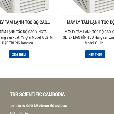
LY TÂM LẠNH TỐC ĐỘ CAO
MÁY LY TÂM LẠNH TỐC Đ
YINGTAI – GL21MC
YINGTAI – GL12 – MÀN H
 TÂM LẠNH TỐC ĐỘ CAO YINGTAI -
MÁY LY TÂM LẠNH TỐC ĐỘ CAO YI
ng sản xuất: Yingtai Model: GL21M
GL12 - MÀN HÌNH CƠ Hãng sản xuất
ĐẶC TRƯNG Động cơ...
Model: GL12...
XEM THÊM
XEM THÊM
TBR SCIENTIFIC CAMBODIA
Tư vấn & thiết kế phòng thí nghiệm
Hiệu chuẩn