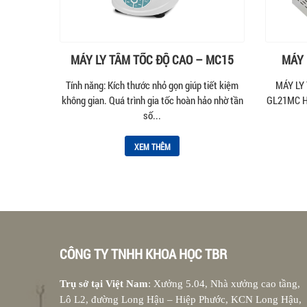
MÁY LY TÂM TỐC ĐỘ CAO – MC15
MÁY 
Tính năng: Kích thước nhỏ gọn giúp tiết kiệm
MÁY LY
không gian. Quá trình gia tốc hoàn hảo nhờ tần
GL21MC Hã
số...
XEM THÊM
CÔNG TY TNHH KHOA HỌC TBR
Trụ sở tại Việt Nam
: Xưởng 5.04, Nhà xưởng cao tầng,
Lô L2, đường Long Hậu – Hiệp Phước, KCN Long Hậu,