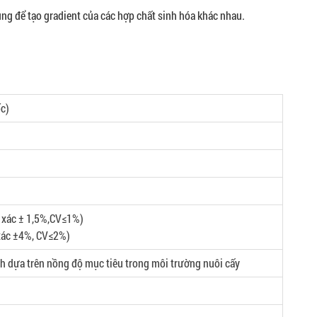
ng để tạo gradient của các hợp chất sinh hóa khác nhau.
ốc)
xác ± 1,5%,CV≤1%)
ác ±4%, CV≤2%)
h dựa trên nồng độ mục tiêu trong môi trường nuôi cấy