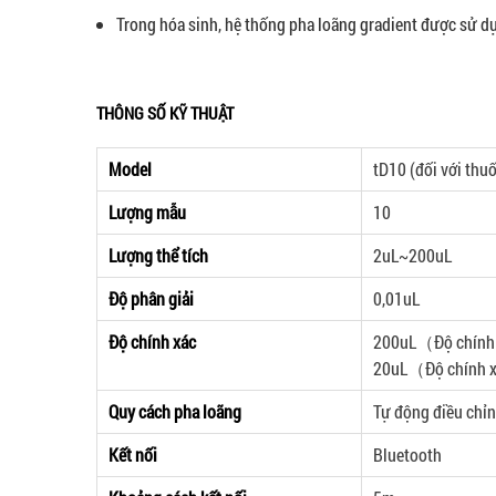
Trong hóa sinh, hệ thống pha loãng gradient được sử dụ
THÔNG SỐ KỸ THUẬT
Model
tD10 (đối với thu
Lượng mẫu
10
Lượng thể tích
2uL~200uL
Độ phân giải
0,01uL
Độ chính xác
200uL（Độ chính 
20uL（Độ chính x
Quy cách pha loãng
Tự động điều chỉn
Kết nối
Bluetooth