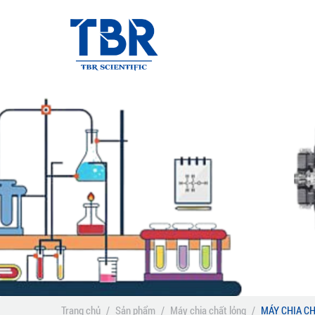
Trang chủ
/
Sản phẩm
/
Máy chia chất lỏng
/
MÁY CHIA CH