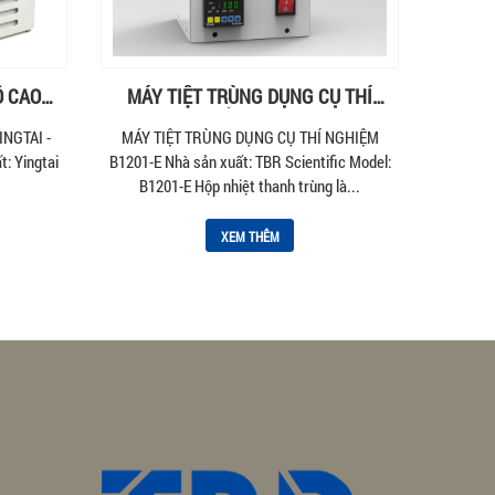
Ộ CAO
MÁY TIỆT TRÙNG DỤNG CỤ THÍ
ÌNH CƠ
NGHIỆM B1201-E
NGTAI -
MÁY TIỆT TRÙNG DỤNG CỤ THÍ NGHIỆM
: Yingtai
B1201-E Nhà sản xuất: TBR Scientific Model:
B1201-E Hộp nhiệt thanh trùng là...
XEM THÊM