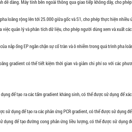
h dễ dàng. Máy tính bên ngoài thông qua giao tiếp không dây, cho phép v
ệ pha loãng rộng lên tới 25.000 giữa gốc và S1, cho phép thực hiện nhiều
óa việc quản lý và phân tích dữ liệu, cho phép người dùng xem và xuất cá
của nắp ống EP ngăn chặn sự cố tràn và ô nhiễm trong quá trình pha loãn
oãng gradient có thể tiết kiệm thời gian và giảm chi phí so với các phư
 dụng để tạo ra các tấm gradient kháng sinh, có thể được sử dụng để xá
ợc sử dụng để tạo ra các phản ứng PCR gradient, có thể được sử dụng để 
sử dụng để tạo đường cong phản ứng liều lượng, có thể được sử dụng để 