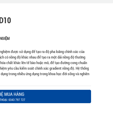
tD10
 NGIỆM
 nghiệm được sử dụng để tạo ra độ pha loãng chính xác của
ịch có nồng độ khác nhau để tạo ra một dải nồng độ thường
hóa chất khác lên tế bào hoặc mô, để tạo đường cong chuẩn
ghiệm yêu cầu kiểm soát chính xác gradient nồng độ. Hệ thống
ử dụng trong nhiều ứng dụng trong khoa học đời sống và nghiên
HỆ MUA HÀNG
THOẠI: 0343 797 727