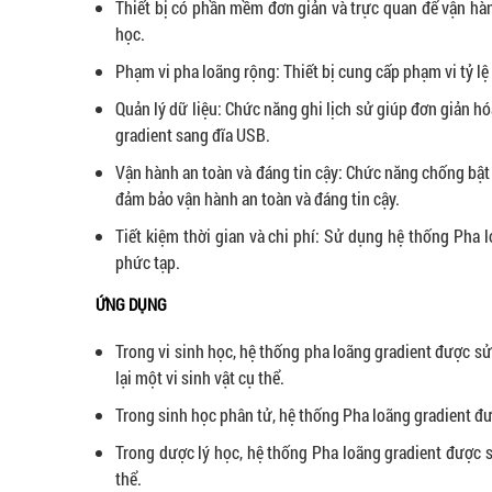
Thiết bị có phần mềm đơn giản và trực quan để vận hàn
học.
Phạm vi pha loãng rộng: Thiết bị cung cấp phạm vi tỷ l
Quản lý dữ liệu: Chức năng ghi lịch sử giúp đơn giản h
gradient sang đĩa USB.
Vận hành an toàn và đáng tin cậy: Chức năng chống bật 
đảm bảo vận hành an toàn và đáng tin cậy.
Tiết kiệm thời gian và chi phí: Sử dụng hệ thống Pha l
phức tạp.
ỨNG DỤNG
Trong vi sinh học, hệ thống pha loãng gradient được sử
lại một vi sinh vật cụ thể.
Trong sinh học phân tử, hệ thống Pha loãng gradient đư
Trong dược lý học, hệ thống Pha loãng gradient được 
thể.