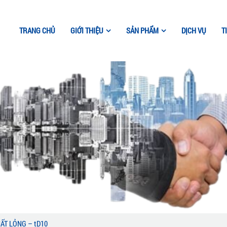
TRANG CHỦ
GIỚI THIỆU
SẢN PHẨM
DỊCH VỤ
T
ẤT LỎNG – tD10