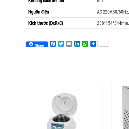
Khoảng cách kết nối
5m
Nguồn điện
AC 220V,50/60Hz
Kích thước (DxRxC)
238*154*344mm,
Facebook
Twitter
Email
LinkedIn
WhatsApp
Share
Share