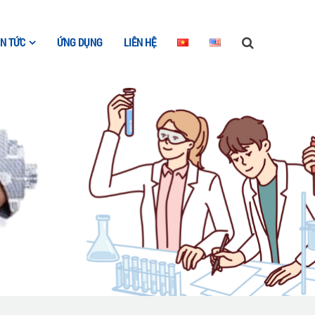
IN TỨC
ỨNG DỤNG
LIÊN HỆ