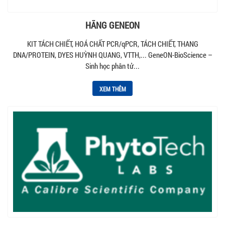
HÃNG GENEON
KIT TÁCH CHIẾT, HOÁ CHẤT PCR/qPCR, TÁCH CHIẾT, THANG
DNA/PROTEIN, DYES HUỲNH QUANG, VTTH,... GeneON-BioScience –
Sinh học phân tử...
XEM THÊM