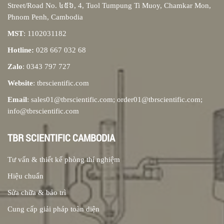
Street/Road No. ៤៥៦, 4, Tuol Tumpung Ti Muoy, Chamkar Mon,
Phnom Penh, Cambodia
MST
: 1102031182
Hotline:
028 667 032 68
Zalo
: 0343 797 727
Website
: tbrscientific.com
Email
: sales01@tbrscientific.com; order01@tbrscientific.com;
info@tbrscientific.com
TBR SCIENTIFIC CAMBODIA
Tư vấn & thiết kế phòng thí nghiệm
Hiệu chuẩn
Sửa chữa & bảo trì
Cung cấp giải pháp toàn diện