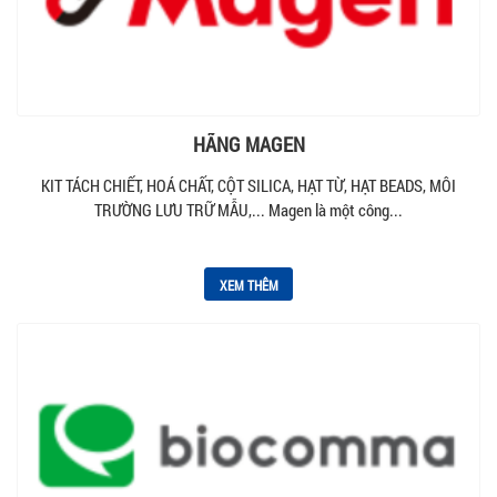
HÃNG MAGEN
KIT TÁCH CHIẾT, HOÁ CHẤT, CỘT SILICA, HẠT TỪ, HẠT BEADS, MÔI
TRƯỜNG LƯU TRỮ MẪU,... Magen là một công...
XEM THÊM