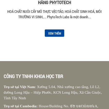
HÃNG PHYTOTECH
HOÁ CHẤT NUÔI CẤY MÔ THỰC VẬT/TẢO, HOÁ CHẤT SINH HOÁ, MÔI
TRƯỜNG VI SINH,... PhytoTech Labs là một doanh...
XEM THÊM
CÔNG TY TNHH KHOA HỌC TBR
Trụ sở tại Việt Nam
: Xưởng 5.04, Nhà xưởng cao tầng, Lô L2,
đường Long Hậu – Hiệp Phước, KCN Long Hậu, Xã Cần Giuộc,
Tỉnh Tây Ninh
Trụ sở tại Cambodia:
House/Building No. ៥២ បនƐប់េលខ៤A,