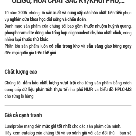
OLIGO, HOÁ CHẤT SẮC KÝ/KHỐI PHỔ,…
Từ năm
2006
, chúng tôi
sản xuất và cung cấp các hóa chất tiên tiến
phục
vụ
nghiên cứu khoa học đời sống và chẩn đoán
.
Danh mục sản phẩm của chúng tôi bao gồm
thuốc nhuộm huỳnh quang,
phosphoramidite dùng cho tổng hợp oligonucleotide, hóa chất click
, cùng
nhiều loại
thuốc thử khác
.
Phần lớn sản phẩm luôn
có sẵn trong kho
và
sẵn sàng giao hàng ngay
đến
mọi quốc gia trên thế giới
.
Chất lượng cao
Chúng tôi
đảm bảo chất lượng vượt trội
cho từng sản phẩm bằng cách
cung cấp
dữ liệu phân tích thực tế
như
phổ NMR
và
biểu đồ HPLC-MS
cho từng lô hàng.
Giá cả cạnh tranh
Lumiprobe mang đến
mức giá tốt nhất
cho các sản phẩm của mình.
Hãy xem
catalog
của chúng tôi và
so sánh giá
với các đối thủ – bạn sẽ