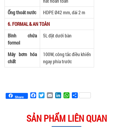
nát hoàn toàn
Ống thoát nước
HDPE Ø42 mm, dài 2 m
6. FORMAL & AN TOÀN
Bình chứa
5L đặt dưới bàn
formol
Máy bơm hóa
100W, công tắc điều khiển
chất
ngay phía trước
Facebook
Twitter
Email
LinkedIn
WhatsApp
Share
Share
SẢN PHẨM LIÊN QUAN