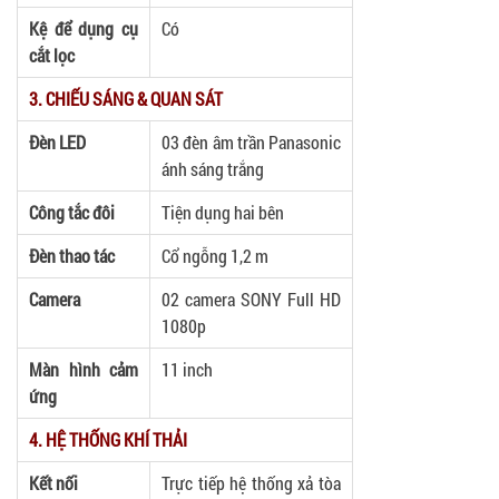
Kệ để dụng cụ
Có
cắt lọc
3. CHIẾU SÁNG & QUAN SÁT
Đèn LED
03 đèn âm trần Panasonic
ánh sáng trắng
Công tắc đôi
Tiện dụng hai bên
Đèn thao tác
Cổ ngỗng 1,2 m
Camera
02 camera SONY Full HD
1080p
Màn hình cảm
11 inch
ứng
4. HỆ THỐNG KHÍ THẢI
Kết nối
Trực tiếp hệ thống xả tòa