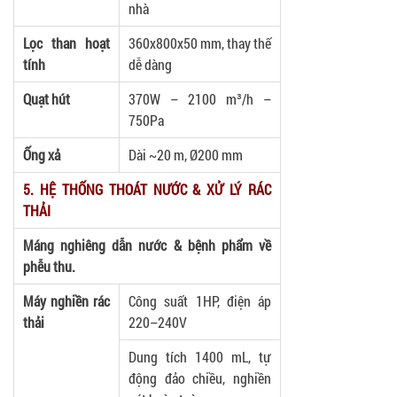
nhà
Lọc than hoạt
360x800x50 mm, thay thế
tính
dễ dàng
Quạt hút
370W – 2100 m³/h –
750Pa
Ống xả
Dài ~20 m, Ø200 mm
5. HỆ THỐNG THOÁT NƯỚC & XỬ LÝ RÁC
THẢI
Máng nghiêng dẫn nước & bệnh phẩm về
phễu thu.
Máy nghiền rác
Công suất 1HP, điện áp
thải
220–240V
Dung tích 1400 mL, tự
động đảo chiều, nghiền