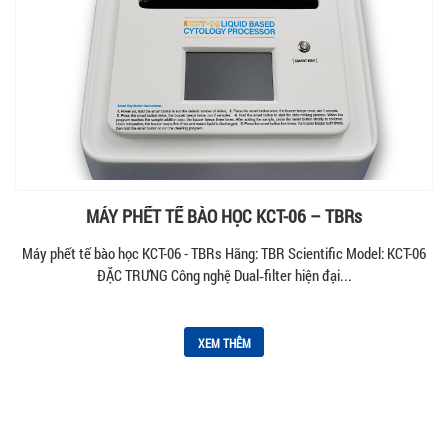
MÁY PHẾT TẾ BÀO HỌC KCT-06 – TBRs
Máy phết tế bào học KCT-06 - TBRs Hãng: TBR Scientific Model: KCT-06
ĐẶC TRƯNG Công nghệ Dual‑filter hiện đại...
XEM THÊM