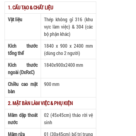
1. CẤU TẠO & CHẤT LIỆU
Vật liệu
Thép không gỉ 316 (khu
vực làm việc) & 304 (các
bộ phận khác)
Kích thước
1840 x 900 x 2400 mm
tổng thể
(dùng cho 2 người)
Kích thước
1840x900x2400 mm
ngoài (DxRxC)
Chiều cao mặt
900 mm
bàn
2. MẶT BÀN LÀM VIỆC & PHỤ KIỆN
Mâm dập thoát
02 (45x45cm) tháo rời vệ
nước
sinh
Mâm rửa
01 (30x45cm) bố trí trung