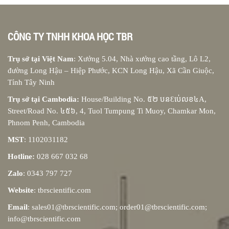
CÔNG TY TNHH KHOA HỌC TBR
Trụ sở tại Việt Nam
: Xưởng 5.04, Nhà xưởng cao tầng, Lô L2,
đường Long Hậu – Hiệp Phước, KCN Long Hậu, Xã Cần Giuộc,
Tỉnh Tây Ninh
Trụ sở tại Cambodia:
House/Building No. ៥២ បនƐប់េលខ៤A,
Street/Road No. ៤៥៦, 4, Tuol Tumpung Ti Muoy, Chamkar Mon,
Phnom Penh, Cambodia
MST
: 1102031182
Hotline:
028 667 032 68
Zalo
: 0343 797 727
Website
: tbrscientific.com
Email
: sales01@tbrscientific.com; order01@tbrscientific.com;
info@tbrscientific.com