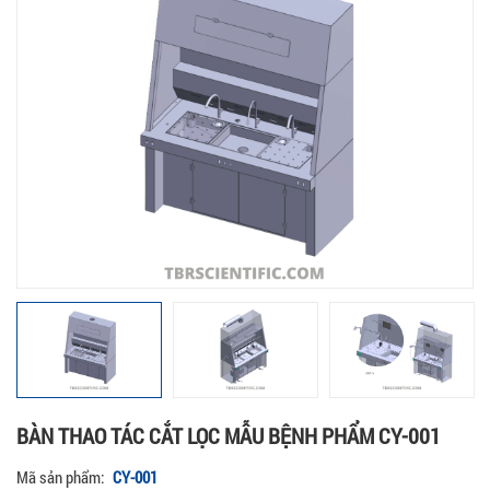
BÀN THAO TÁC CẮT LỌC MẪU BỆNH PHẨM CY-001
Mã sản phẩm:
CY-001