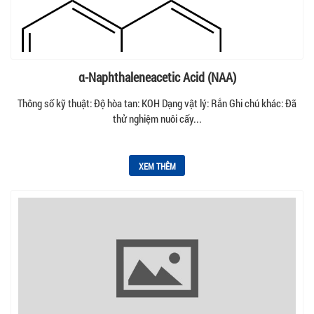
α-Naphthaleneacetic Acid (NAA)
Thông số kỹ thuật: Độ hòa tan: KOH Dạng vật lý: Rắn Ghi chú khác: Đã
thử nghiệm nuôi cấy...
XEM THÊM