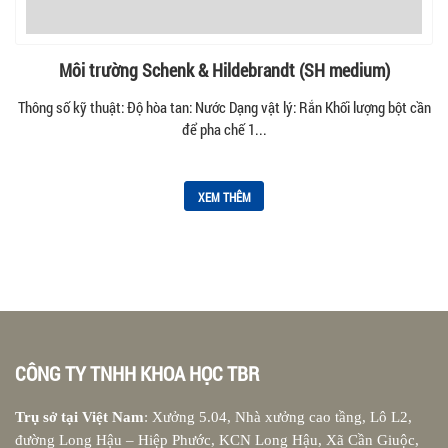
Môi trường Schenk & Hildebrandt (SH medium)
Thông số kỹ thuật: Độ hòa tan: Nước Dạng vật lý: Rắn Khối lượng bột cần
để pha chế 1...
XEM THÊM
CÔNG TY TNHH KHOA HỌC TBR
Trụ sở tại Việt Nam
: Xưởng 5.04, Nhà xưởng cao tầng, Lô L2,
đường Long Hậu – Hiệp Phước, KCN Long Hậu, Xã Cần Giuộc,