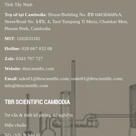
Tỉnh Tây Ninh
Trụ sở tại Cambodia:
House/Building No. ៥២ បនƐប់េលខ៤A,
Street/Road No. ៤៥៦, 4, Tuol Tumpung Ti Muoy, Chamkar Mon,
Phnom Penh, Cambodia
MST
: 1102031182
Hotline:
028 667 032 68
Zalo
: 0343 797 727
Website
: tbrscientific.com
Email
: sales01@tbrscientific.com; order01@tbrscientific.com;
info@tbrscientific.com
TBR SCIENTIFIC CAMBODIA
Tư vấn & thiết kế phòng thí nghiệm
Hiệu chuẩn
Sửa chữa & bảo trì