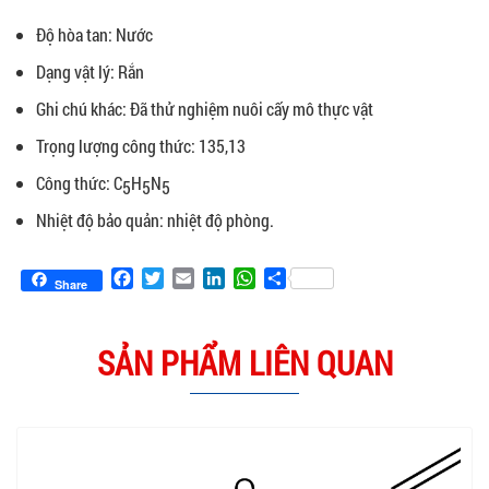
Độ hòa tan: Nước
Dạng vật lý: Rắn
Ghi chú khác: Đã thử nghiệm nuôi cấy mô thực vật
Trọng lượng công thức: 135,13
Công thức: C
H
N
5
5
5
Nhiệt độ bảo quản: nhiệt độ phòng.
Facebook
Twitter
Email
LinkedIn
WhatsApp
Share
Share
SẢN PHẨM LIÊN QUAN