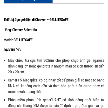
Thiết bị đọc gel điện di Cleaver – GELLITESAFE
Hãng:
Cleaver Scientific
Model:
GELLITESAFE
ĐẶC TRƯNG
Máy chiếu tia cực tím 302nm cho phép chụp ảnh gel agarose
định dạng lớn hoặc gel protein nhuộm màu có kích thước lên đến
20 x 20 cm
Camera 5 Megapixel có độ nhạy tốt để phân giải rõ nét các band
DNA có khoảng cách gần và đảm bảo phát hiện được ngay cả
mức huỳnh quang thấp.
Phần mềm phân tích geneQUANT có tính năng phát hiện tự
động, các thang DNA được tải sẵn để định lượng đơn giản và tạo