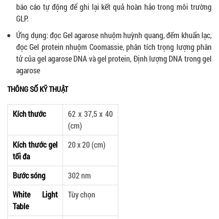
báo cáo tự động để ghi lại kết quả hoàn hảo trong môi trường
GLP.
Ứng dụng: đọc Gel agarose nhuộm huỳnh quang, đếm khuẩn lạc,
đọc Gel protein nhuộm Coomassie, phân tích trọng lượng phân
tử của gel agarose DNA và gel protein, Định lượng DNA trong gel
agarose
THÔNG SỐ KỸ THUẬT
Kích thước
62 x 37,5 x 40
(cm)
Kích thước gel
20 x 20 (cm)
tối đa
Bước sóng
302 nm
White Light
Tùy chọn
Table