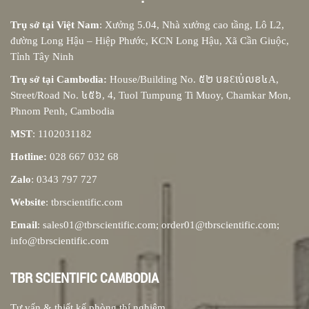
Trụ sở tại Việt Nam
: Xưởng 5.04, Nhà xưởng cao tầng, Lô L2,
đường Long Hậu – Hiệp Phước, KCN Long Hậu, Xã Cần Giuộc,
Tỉnh Tây Ninh
Trụ sở tại Cambodia:
House/Building No. ៥២ បនƐប់េលខ៤A,
Street/Road No. ៤៥៦, 4, Tuol Tumpung Ti Muoy, Chamkar Mon,
Phnom Penh, Cambodia
MST
: 1102031182
Hotline:
028 667 032 68
Zalo
: 0343 797 727
Website
: tbrscientific.com
Email
: sales01@tbrscientific.com; order01@tbrscientific.com;
info@tbrscientific.com
TBR SCIENTIFIC CAMBODIA
Tư vấn & thiết kế phòng thí nghiệm