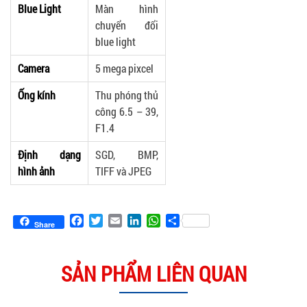
Blue Light
Màn hình
chuyển đổi
blue light
Camera
5 mega pixcel
Ống kính
Thu phóng thủ
công 6.5 – 39,
F1.4
Định dạng
SGD, BMP,
hình ảnh
TIFF và JPEG
Facebook
Twitter
Email
LinkedIn
WhatsApp
Share
Share
SẢN PHẨM LIÊN QUAN