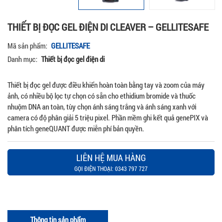
THIẾT BỊ ĐỌC GEL ĐIỆN DI CLEAVER – GELLITESAFE
Mã sản phẩm:
GELLITESAFE
Danh mục:
Thiết bị đọc gel điện di
Thiết bị đọc gel được điều khiển hoàn toàn bằng tay và zoom của máy
ảnh, có nhiều bộ lọc tự chọn có sẵn cho ethidium bromide và thuốc
nhuộm DNA an toàn, tùy chọn ánh sáng trắng và ánh sáng xanh với
camera có độ phân giải 5 triệu pixel. Phần mềm ghi kết quả genePIX và
phân tích geneQUANT được miễn phí bản quyền.
LIÊN HỆ MUA HÀNG
GỌI ĐIỆN THOẠI: 0343 797 727
Thông tin sản phẩm