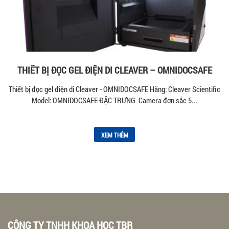
THIẾT BỊ ĐỌC GEL ĐIỆN DI CLEAVER – OMNIDOCSAFE
Thiết bị đọc gel điện di Cleaver - OMNIDOCSAFE Hãng: Cleaver Scientific
Model: OMNIDOCSAFE ĐẶC TRƯNG Camera đơn sắc 5...
XEM THÊM
CÔNG TY TNHH KHOA HỌC TBR